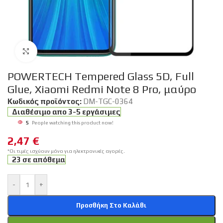
Click to enlarge
POWERTECH Tempered Glass 5D, Full
Glue, Xiaomi Redmi Note 8 Pro, μαύρο
Κωδικός προϊόντος:
DM-TGC-0364
Διαθέσιμο απο 3-5 εργάσιμες
5
People watching this product now!
2,47
€
*Οι τιμές ισχύουν μόνο για ηλεκτρονικές αγορές.
23 σε απόθεμα
-
+
Προσθήκη Στο Καλάθι