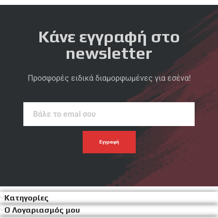
Κάνε εγγραφή στο
newsletter
Προσφορές ειδικά διαμορφωμένες για εσένα!
Βάλε
το
emal
σου
Κατηγορίες
Ο Λογαριασμός μου