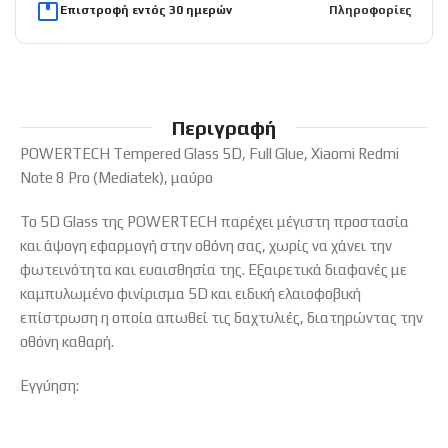
Επιστροφή εντός 30 ημερών
Πληροφορίες
Περιγραφή
POWERTECH Tempered Glass 5D, Full Glue, Xiaomi Redmi
Note 8 Pro (Mediatek), μαύρο
Το 5D Glass της POWERTECH παρέχει μέγιστη προστασία
και άψογη εφαρμογή στην οθόνη σας, χωρίς να χάνει την
φωτεινότητα και ευαισθησία της. Εξαιρετικά διαφανές με
καμπυλωμένο φινίρισμα 5D και ειδική ελαιοφοβική
επίστρωση η οποία απωθεί τις δαχτυλιές, διατηρώντας την
οθόνη καθαρή.
Εγγύηση: