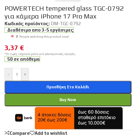
POWERTECH tempered glass TGC-0792
για κάμερα iPhone 17 Pro Max
Κωδικός προϊόντος:
DM-TGC-0792
Διαθέσιμο απο 3-5 εργάσιμες
7
People watching this product now!
3,37
€
*Οι τιμές ισχύουν μόνο για ηλεκτρονικές αγορές.
50 σε απόθεμα
-
+
Προσθήκη Στο Καλάθι
Buy Now
Compare
Add to wishlist