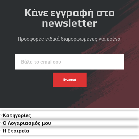
Κάνε εγγραφή στο
newsletter
Προσφορές ειδικά διαμορφωμένες για εσένα!
Βάλε
το
emal
σου
Κατηγορίες
Ο Λογαριασμός μου
Η Εταιρεία