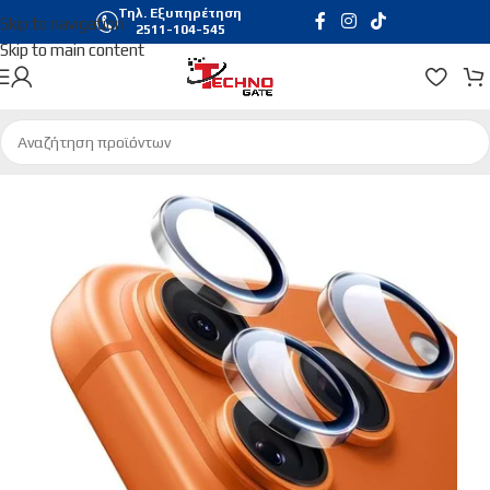
Τηλ. Εξυπηρέτηση
Skip to navigation
2511-104-545
Skip to main content
Αρχική σελίδα
/
Τηλεφωνία & Tablets
/
Προστασία Οθόνης