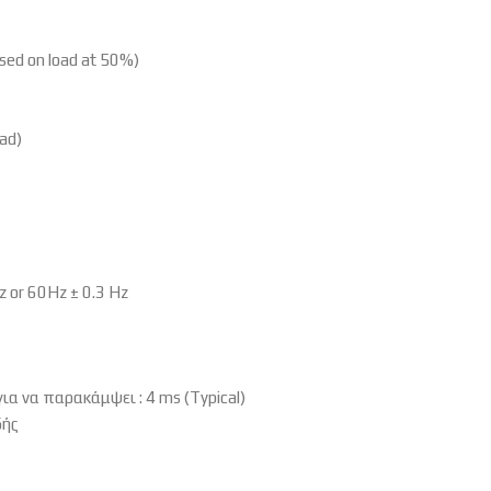
ed on load at 50%)
ad)
 or 60Hz ± 0.3 Hz
ια να παρακάμψει : 4 ms (Typical)
δής