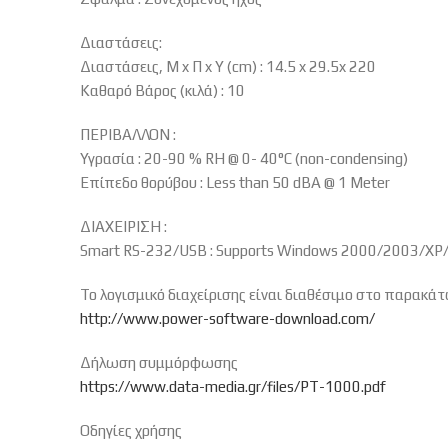
Διαστάσεις:
Διαστάσεις, Μ x Π x Υ (cm) : 14.5 x 29.5x 220
Καθαρό Βάρος (κιλά) : 10
ΠΕΡΙΒΑΛΛΟΝ :
Υγρασία : 20-90 % RH @ 0- 40°C (non-condensing)
Επίπεδο θορύβου : Less than 50 dBA @ 1 Meter
ΔΙΑΧΕΙΡΙΣΗ :
Smart RS-232/USB : Supports Windows 2000/2003/XP/V
Το λογισμικό διαχείρισης είναι διαθέσιμο στο παρακάτω
http://www.power-software-download.com/
Δήλωση συμμόρφωσης
https://www.data-media.gr/files/PT-1000.pdf
Οδηγίες χρήσης