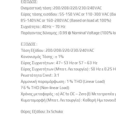
ΕΙΣΟΔΟΣ:
Ονομαστική τάση : 200/208/220/230/240VAC
Εύρος τάσης εισόδου : 55-150 VAC or 110-300 VAC (Bas
85-140VAC or 160-280VAC (Based on load at 100%)
Συχνότητα : 40Hz ~ 70 Hz
Παράγοντας δύναμης : 0.99 @ Nominal Voltage (100% lo
ΕΞΟΔΟΣ :
Τάση Εξόδου : 200/208/220/230/240VAC
Κανονισμός Τάσης : ± 1%
Εύρος Συχνοτήτων : 47~ 53 Hz or 57 ~ 63 Hz
Εύρος Συχνοτήτων (Μπατ. Λειτουργία) : 50 Hz ± 0.25 Hz
Ρευστότητα Crest : 3:1
Αρμονική παραμόρφωση : 1 % THD (Linear Load)
? 6 % THD (Non-linear Load)
Χρόνος μεταφοράς : α) AC to DC – Zero β) Μετατροπέα γ
Κυματομορφή (Μπατ. Λειτουργία) : Καθαρή Ημιτονοει
Θύρες Εξόδου: 3x Schuko