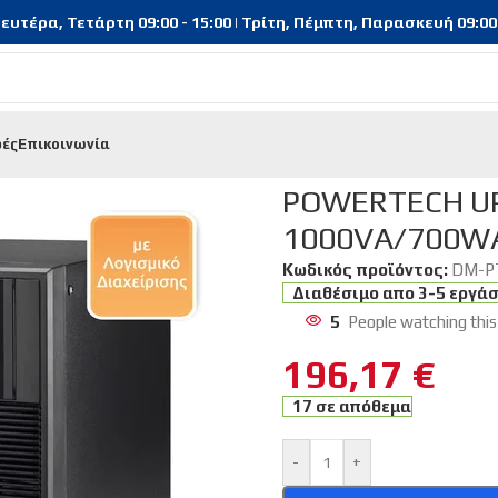
υτέρα, Τετάρτη 09:00 - 15:00 | Τρίτη, Πέμπτη, Παρασκευή 09:00 - 
φές
Επικοινωνία
σης
/
POWERTECH UPS On Line PT-1000, 1000VA/700WATT
POWERTECH UPS
1000VA/700W
Κωδικός προϊόντος:
DM-P
Διαθέσιμο απο 3-5 εργά
5
People watching this
196,17
€
17 σε απόθεμα
-
+