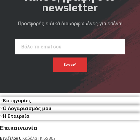
newsletter
Προσφορές ειδικά διαμορφωμένες για εσένα!
Βάλε
το
emal
σου
Κατηγορίες
Ο Λογαριασμός μου
Η Εταιρεία
Επικοινωνία
Βενιζέλου 6
,Καβάλα ΤΚ 65302