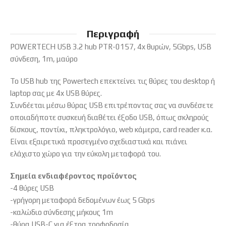
Περιγραφή
POWERTECH USB 3.2 hub PTR-0157, 4x θυρών, 5Gbps, USB
σύνδεση, 1m, μαύρο
Το USB hub της Powertech επεκτείνει τις θύρες του desktop ή
laptop σας με 4x USB θύρες.
Συνδέεται μέσω θύρας USB επιτρέποντας σας να συνδέσετε
οποιαδήποτε συσκευή διαθέτει έξοδο USB, όπως σκληρούς
δίσκους, ποντίκι, πληκτρολόγιο, web κάμερα, card reader κ.α.
Είναι εξαιρετικά προσεγμένο σχεδιαστικά και πιάνει
ελάχιστο χώρο για την εύκολη μεταφορά του.
Σημεία ενδιαφέροντος προϊόντος
-4 θύρες USB
-γρήγορη μεταφορά δεδομένων έως 5 Gbps
-καλώδιο σύνδεσης μήκους 1m
-θύρα USB-C για έξτρα τροφοδοσία