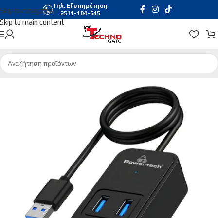
Τηλ. Εξυπηρέτηση
Skip to navigation
2511-104-545
Skip to main content
Αρχική σελίδα
/
Περιφερειακά
/
Card Readers | Usb Hubs