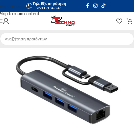
Τηλ. Εξυπηρέτηση
Skip to navigation
2511-104-545
Skip to main content
Αρχική σελίδα
/
Δικτυακά
/
Κεραίες WiFi | Bluetooth