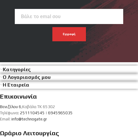
Βάλε
το
emal
σου
Κατηγορίες
Ο Λογαριασμός μου
Η Εταιρεία
Επικοινωνία
Βενιζέλου 6
,Καβάλα ΤΚ 65302
Τηλέφωνα:
2511104545
|
6945965035
Email:
info@technogate.gr
Ωράριο Λειτουργίας