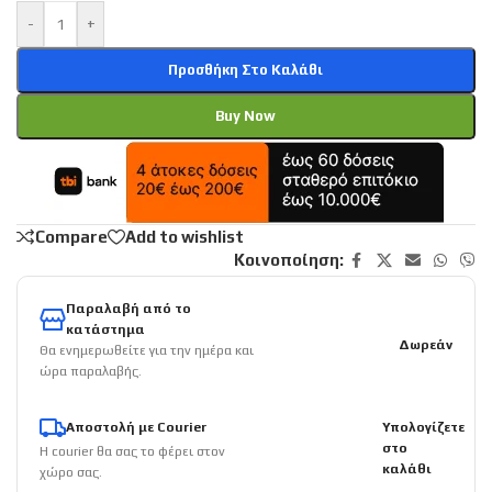
-
+
Προσθήκη Στο Καλάθι
Buy Now
Compare
Add to wishlist
Κοινοποίηση:
Παραλαβή από το
κατάστημα
Δωρεάν
Θα ενημερωθείτε για την ημέρα και
ώρα παραλαβής.
Αποστολή με Courier
Υπολογίζετε
στο
Η courier θα σας το φέρει στον
καλάθι
χώρο σας.