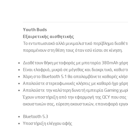
Youth Buds
Εξαιρετικής αισθητικής
Το εντυπωσιακό αλλά μινιμαλιστικό περίβλημα διαθέτε
παραμένουν στη θέση τους όταν εσύ είσαι σε κίνηση.
Διαθέτουν θήκη μεταφοράς με μπαταρία 380mAh χάρη 
Είναι ελαφριά, μικρά σε μέγεθος και διακριτικά, καθισ
Χάρη στο Bluetooth 5.1 θα απολαμβάνετε καθαρές κλήσ
Απολαύστε στερεοφωνικές κλήσεις με καθαρό ήχο χάρη
Απολαύστε την καλύτερη δυνατή εμπειρία Gaming χωρ
Έχουν υποστήριξη από την εφαρμογή της QCY που σας π
ακουστικών σας, εύρεση ακουστικών, επαναφορά εργο
Bluetooth 5.3
Υποστήριξη ελέγχου αφής