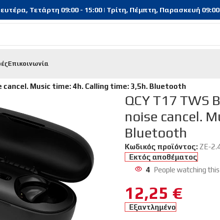
υτέρα, Τετάρτη 09:00 - 15:00 | Τρίτη, Πέμπτη, Παρασκευή 09:00 - 
φές
Επικοινωνία
oths | Handsfree
/
ncel. Music time: 4h. Calling time: 3,5h. Bluetooth
QCY T17 TWS B
noise cancel. Mu
Bluetooth
Κωδικός προϊόντος:
ZE-2.
Εκτός αποθέματος
4
People watching this
12,25
€
Εξαντλημένο