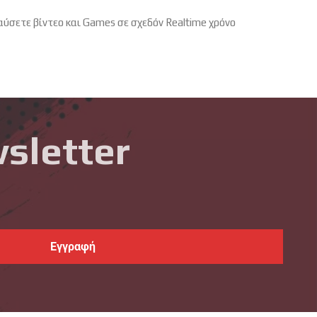
ύσετε βίντεο και Games σε σχεδόν Realtime χρόνο
sletter