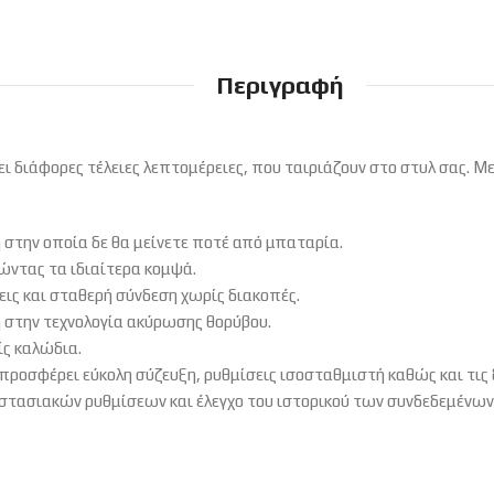
Περιγραφή
ι διάφορες τέλειες λεπτομέρειες, που ταιριάζουν στο στυλ σας. Μ
στην οποία δε θα μείνετε ποτέ από μπαταρία.
τώντας τα ιδιαίτερα κομψά.
εις και σταθερή σύνδεση χωρίς διακοπές.
 στην τεχνολογία ακύρωσης θορύβου.
ίς καλώδια.
ροσφέρει εύκολη σύζευξη, ρυθμίσεις ισοσταθμιστή καθώς και τις δ
στασιακών ρυθμίσεων και έλεγχο του ιστορικού των συνδεδεμένων