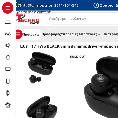
Τηλ. Εξυπηρέτηση
2511-104-545
Ωράριο: Δε
Skip to navigation
Skip to main content
Προσφορές
Υπηρεσίες
Αποστολές & Επιστρο
Προϊόντα
Αρχική σελίδα
/
Τηλεφωνία & Tablets
/
Earphones | Blueto
QCY T17 TWS BLACK 6mm dynamic driver-mic noise ca
SOLD OUT
Ακολουθήστε μας :