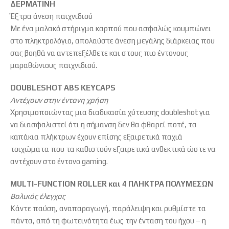
ΔΕΡΜΑΤΙΝΗ
Έξτρα άνεση παιχνιδιού
Με ένα μαλακό στήριγμα καρπού που ασφαλώς κουμπώνει
στο πληκτρολόγιο, απολαύστε άνεση μεγάλης διάρκειας που
σας βοηθά να αντεπεξέλθετε και στους πιο έντονους
μαραθώνιους παιχνιδιού.
DOUBLESHOT ABS KEYCAPS
Αντέχουν στην έντονη χρήση
Χρησιμοποιώντας μια διαδικασία χύτευσης doubleshot για
να διασφαλιστεί ότι η σήμανση δεν θα φθαρεί ποτέ, τα
καπάκια πλήκτρων έχουν επίσης εξαιρετικά παχιά
τοιχώματα που τα καθιστούν εξαιρετικά ανθεκτικά ώστε να
αντέχουν στο έντονο gaming.
MULTI-FUNCTION ROLLER και 4 ΠΛΗΚΤΡΑ ΠΟΛΥΜΕΣΩΝ
Βολικός έλεγχος
Κάντε παύση, αναπαραγωγή, παράλειψη και ρυθμίστε τα
πάντα, από τη φωτεινότητα έως την ένταση του ήχου – η