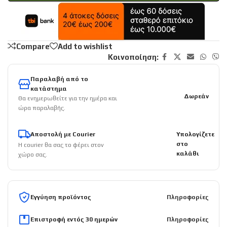
Compare
Add to wishlist
Κοινοποίηση:
Παραλαβή από το
κατάστημα
Δωρεάν
Θα ενημερωθείτε για την ημέρα και
ώρα παραλαβής.
Αποστολή με Courier
Υπολογίζετε
στο
Η courier θα σας το φέρει στον
καλάθι
χώρο σας.
Εγγύηση προϊόντος
Πληροφορίες
Επιστροφή εντός 30 ημερών
Πληροφορίες