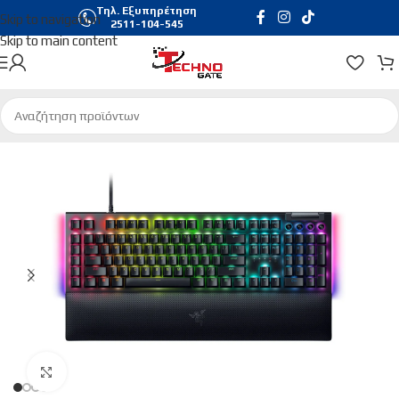
Τηλ. Εξυπηρέτηση
Skip to navigation
2511-104-545
Skip to main content
Αρχική σελίδα
/
Gaming
/
Gaming Keyboards
Click to enlarge