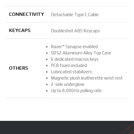
CONNECTIVITY
Detachable Type C Cable
KEYCAPS
Doubleshot ABS Keycaps
Razer™ Synapse enabled
5052 Aluminum Alloy Top Case
6 dedicated macros keys
PCB foam included
OTHERS
Lubricated stabilizers
Magnetic plush leatherette wrist rest
2-side underglow
Up to 8,000Hz polling rate