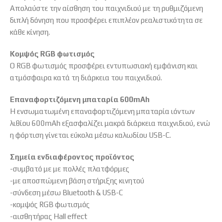
Απολαύστε την αίσθηση του παιχνιδιού με τη ρυθμιζόμενη
διπλή δόνηση που προσφέρει επιπλέον ρεαλιστικότητα σε
κάθε κίνηση.
Κομψός RGB φωτισμός
Ο RGB φωτισμός προσφέρει εντυπωσιακή εμφάνιση και
ατμόσφαιρα κατά τη διάρκεια του παιχνιδιού.
Επαναφορτιζόμενη μπαταρία 600mAh
Η ενσωματωμένη επαναφορτιζόμενη μπαταρία ιόντων
λιθίου 600mAh εξασφαλίζει μακρά διάρκεια παιχνιδιού, ενώ
η φόρτιση γίνεται εύκολα μέσω καλωδίου USB-C.
Σημεία ενδιαφέροντος προϊόντος
-συμβατό με με πολλές πλατφόρμες
-με αποσπώμενη βάση στήριξης κινητού
-σύνδεση μέσω Bluetooth & USB-C
-κομψός RGB φωτισμός
-αισθητήρας Hall effect