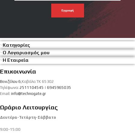
emal
σου
Κατηγορίες
Ο Λογαριασμός μου
Η Εταιρεία
Επικοινωνία
Βενιζέλου 6
,Καβάλα ΤΚ 65302
Τηλέφωνα:
2511104545
|
6945965035
Email:
info@technogate.gr
Ωράριο Λειτουργίας
Δευτέρα-Τετάρτη-Σάββατο
9:00-15:00