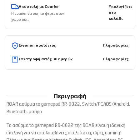
Αποστολή με Courier
Υπολογίζετε
στο
Η courier θα σας το φέρει στον
καλάθι
χώρο σας.
Εγγύηση προϊόντος
Πληροφορίες
Επιστροφή εντός 30 ημερών
Πληροφορίες
Περιγραφή
ROAR ασύρματο gamepad RR-0022, Switch/PC/iOS/Android,
Bluetooth, μαύρο
Το ασύρματο gamepad RR-0022 της ROAR είναι η ιδανική
επιλογή για να απολαμβάνεις ατελείωτες ώρες gaming!