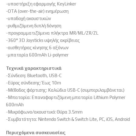
-υποστήριξη εφαρμογής KeyLinker
-OTA (over-the-air) ενημέρωση
-υποδοχή ακουστικών
-ρυθμιζόμενη διπλή δόνηση
-προγραμματιζόμενα πλήκτρα MR/ML/ZR/ZL
-360° 3D Joysticks υψηλής ακρίβειας
-αισθητήρας κίνησης 6 αξόνων
-μπαταρία 600mAh Li-polymer
Τεχνικά χαρακτηριστικά
-Σύνδεση: Bluetooth, USB-C
-Εύρος σύνδεσης: Έως 10m
-Μέθοδος φόρτισης: Καλώδιο USB-C (συμπεριλαμβάνεται)
-Μπαταρία: Επαναφορτιζόμενη μπαταρία Lithium Polymer
600mAh
-Μικρόφωνο/ακουστικό: Θύρα 3.5mm
-Συμβατότητα: Nintendo Switch & Switch Lite, PC, iOS, Android
Περιεχόμενα συσκευασίας