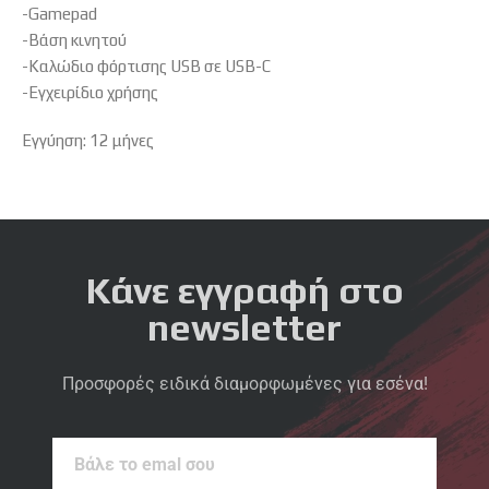
-Gamepad
-Βάση κινητού
-Καλώδιο φόρτισης USB σε USB-C
-Εγχειρίδιο χρήσης
Εγγύηση: 12 μήνες
Κάνε εγγραφή στο
newsletter
Προσφορές ειδικά διαμορφωμένες για εσένα!
Βάλε
το