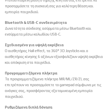
Η αποσπώμενη βάση στήριξης κινητού σας επιτρέπει να
προσαρμόσετε τη συσκευή σας για καλύτερη θέαση και
εμπειρία παιχνιδιού.
Bluetooth & USB-C συνδεσιμότητα
Δυνατότητα σύνδεσης ασύρματα μέσω Bluetooth και
ενσύρματα μέσω καλωδίου USB-C.
Σχεδιασμένο για υψηλή ακρίβεια
Ο αισθητήρας Hall effect, τα 360° 3D Joysticks και ο
αισθητήρας κίνησης 6 αξόνων εξασφαλίζουν υψηλή ακρίβεια
και απόκριση στα παιχνίδια.
Προγραμματιζόμενα πλήκτρα
Τα προγραμματιζόμενα πλήκτρα MR/ML/ZR/ZL σας
επιτρέπουν να προσαρμόσετε το gamepad σύμφωνα με τις
ανάγκες σας, προσφέροντας εξατομικευμένη εμπειρία
παιχνιδιού.
Ρυθμιζόμενη διπλή δόνηση