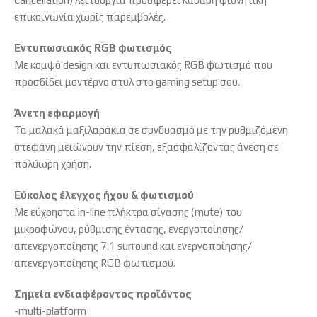
επικοινωνία χωρίς παρεμβολές.
Εντυπωσιακός RGB φωτισμός
Με κομψό design και εντυπωσιακός RGB φωτισμό που
προσδίδει μοντέρνο στυλ στο gaming setup σου.
Άνετη εφαρμογή
Τα μαλακά μαξιλαράκια σε συνδυασμό με την ρυθμιζόμενη
στεφάνη μειώνουν την πίεση, εξασφαλίζοντας άνεση σε
πολύωρη χρήση.
Εύκολος έλεγχος ήχου & φωτισμού
Με εύχρηστα in-line πλήκτρα σίγασης (mute) του
μικροφώνου, ρύθμισης έντασης, ενεργοποίησης/
απενεργοποίησης 7.1 surround και ενεργοποίησης/
απενεργοποίησης RGB φωτισμού.
Σημεία ενδιαφέροντος προϊόντος
-multi-platform