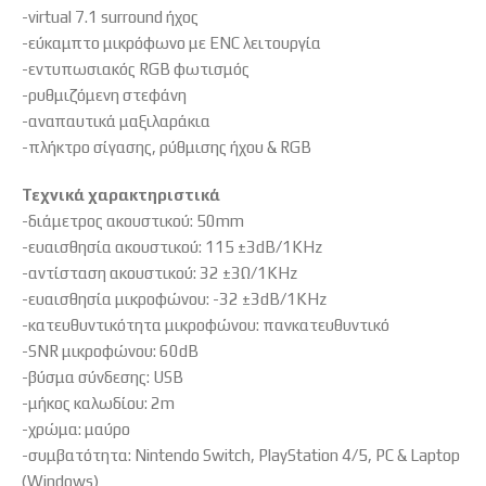
-virtual 7.1 surround ήχος
-εύκαμπτο μικρόφωνο με ENC λειτουργία
-εντυπωσιακός RGB φωτισμός
-ρυθμιζόμενη στεφάνη
-αναπαυτικά μαξιλαράκια
-πλήκτρο σίγασης, ρύθμισης ήχου & RGB
Τεχνικά χαρακτηριστικά
-διάμετρος ακουστικού: 50mm
-ευαισθησία ακουστικού: 115 ±3dB/1KHz
-αντίσταση ακουστικού: 32 ±3Ω/1KHz
-ευαισθησία μικροφώνου: -32 ±3dB/1KHz
-κατευθυντικότητα μικροφώνου: πανκατευθυντικό
-SNR μικροφώνου: 60dB
-βύσμα σύνδεσης: USB
-μήκος καλωδίου: 2m
-χρώμα: μαύρο
-συμβατότητα: Nintendo Switch, PlayStation 4/5, PC & Laptop
(Windows)