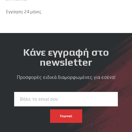
Εγγύηση: 24 μήνες
Κάνε εγγραφή στο
newsletter
Προσφορές ειδικά διαμορφωμένες για εσένα!
Βάλε
το
emal
σου