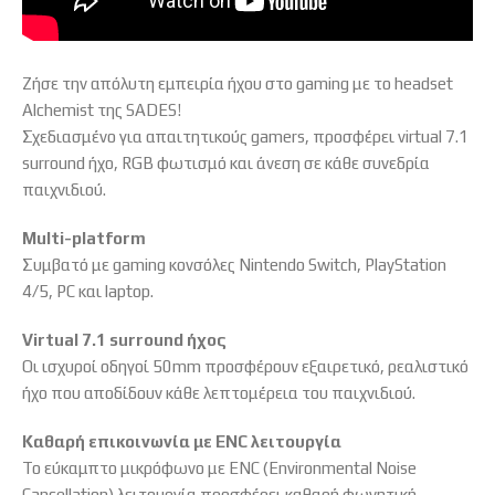
Ζήσε την απόλυτη εμπειρία ήχου στο gaming με το headset
Alchemist της SADES!
Σχεδιασμένο για απαιτητικούς gamers, προσφέρει virtual 7.1
surround ήχο, RGB φωτισμό και άνεση σε κάθε συνεδρία
παιχνιδιού.
Multi-platform
Συμβατό με gaming κονσόλες Nintendo Switch, PlayStation
4/5, PC και laptop.
Virtual 7.1 surround ήχος
Οι ισχυροί οδηγοί 50mm προσφέρουν εξαιρετικό, ρεαλιστικό
ήχο που αποδίδουν κάθε λεπτομέρεια του παιχνιδιού.
Καθαρή επικοινωνία με ENC λειτουργία
Το εύκαμπτο μικρόφωνο με ENC (Environmental Noise
Cancellation) λειτουργία προσφέρει καθαρή φωνητική