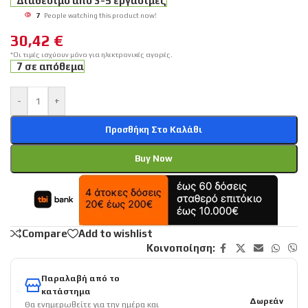
Διαθέσιμο απο 3-5 εργάσιμες
7
People watching this product now!
30,42
€
*Οι τιμές ισχύουν μόνο για ηλεκτρονικές αγορές.
7 σε απόθεμα
-
+
Προσθήκη Στο Καλάθι
Buy Now
Compare
Add to wishlist
Κοινοποίηση:
Παραλαβή από το
κατάστημα
Δωρεάν
Θα ενημερωθείτε για την ημέρα και