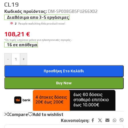
CL19
Κωδικός προϊόντος:
DM-SP008GBSFU266X02
Διαθέσιμο απο 3-5 εργάσιμες
2
People watching this product now!
108,21
€
*Οι τιμές ισχύουν μόνο για ηλεκτρονικές αγορές.
16 σε απόθεμα
-
+
Προσθήκη Στο Καλάθι
Buy Now
Compare
Add to wishlist
Κοινοποίηση: