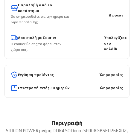
Παραλαβή από το
κατάστημα
Δωρεάν
Θα ενημερωθείτε για την ημέρα και
ώρα παραλαβής.
Αποστολή με Courier
Υπολογίζετε
στο
Η courier θα σας το φέρει στον
καλάθι
χώρο σας.
Εγγύηση προϊόντος
Πληροφορίες
Επιστροφή εντός 30 ημερών
Πληροφορίες
Περιγραφή
SILICON POWER μνήμη DDR4 SODimm SP008GBSFU266X02,