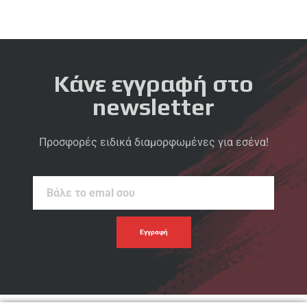
Κάνε εγγραφή στο
newsletter
Προσφορές ειδικά διαμορφωμένες για εσένα!
Βάλε
το
emal
σου