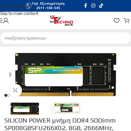
Τηλ. Εξυπηρέτηση
Skip to navigation
2511-104-545
Skip to main content
Αρχική σελίδα
/
Hardware & Software
/
Μνήμες RAM
Click to enlarge
SILICON POWER μνήμη DDR4 SODimm
SP008GBSFU266X02, 8GB, 2666MHz,