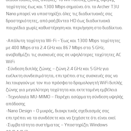
ταχύτητας έως και 1300 Mbps σημαίνει ότι το Archer T3U
Nano μπορεί να υποστηρίξει όλες τις διαδικτυακές σας
δραστηριότητες, από ροή βίντεο HD έως διαδικτυακά
παιχνίδια χωρίς καθυστέρηση και περιήγηση στο διαδίκτυο.
-Απόλυτη ταχύτητα Wi-Fi – Έως και 1300 Mbps ταχύτητες
με 400 Mbps στα 2.4 GHz και 867 Mbps στα 5 GHz,
αναβαθμίζει τις συσκευές σας σε υψηλότερες ταχύτητες AC
WiFi
-Σύνδεση διπλής ζώνης – ζώνη 2.4 GHz και 5 GHz για
ευέλικτη συνδεσιμότητα, επιτρέπει στις συσκευές σας να
λειτουργούν με τον πιο πρόσφατο δρομολογητή WiFi διπλής
ζώνης για μεγαλύτερη ταχύτητα και εκτεταμένη εμβέλεια
-Τεχνολογία MU-MIMO – Παρέχει ασύρματη σύνδεση υψηλής
απόδοσης
-Nano Design – Ο μικρός, διακριτικός σχεδιασμός σας
επιτρέπει να το συνδέσετε και να ξεχάσετε ότι είναι εκεί
-Συμβατότητα συστήματος – Υποστηρίζει Windows