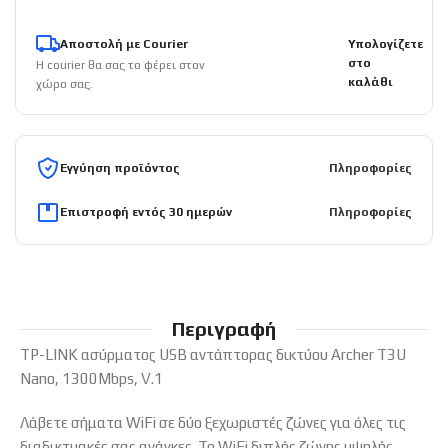
Αποστολή με Courier
Υπολογίζετε
στο
Η courier θα σας το φέρει στον
καλάθι
χώρο σας.
Εγγύηση προϊόντος
Πληροφορίες
Επιστροφή εντός 30 ημερών
Πληροφορίες
Περιγραφή
TP-LINK ασύρματος USB αντάπτορας δικτύου Archer T3U
Nano, 1300Mbps, V.1
Λάβετε σήματα WiFi σε δύο ξεχωριστές ζώνες για όλες τις
διαδικτυακές σας ανάγκες. Το WiFi διπλής ζώνης υψηλής