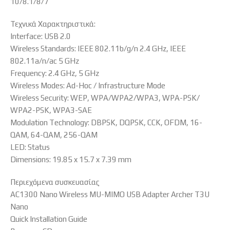
10/8.1/8/7
Τεχνικά Χαρακτηριστικά:
Interface: USB 2.0
Wireless Standards: IEEE 802.11b/g/n 2.4 GHz, IEEE
802.11a/n/ac 5 GHz
Frequency: 2.4 GHz, 5 GHz
Wireless Modes: Ad-Hoc / Infrastructure Mode
Wireless Security: WEP, WPA/WPA2/WPA3, WPA-PSK/
WPA2-PSK, WPA3-SAE
Modulation Technology: DBPSK, DQPSK, CCK, OFDM, 16-
QAM, 64-QAM, 256-QAM
LED: Status
Dimensions: 19.85 x 15.7 x 7.39 mm
Περιεχόμενα συσκευασίας
AC1300 Nano Wireless MU-MIMO USB Adapter Archer T3U
Nano
Quick Installation Guide