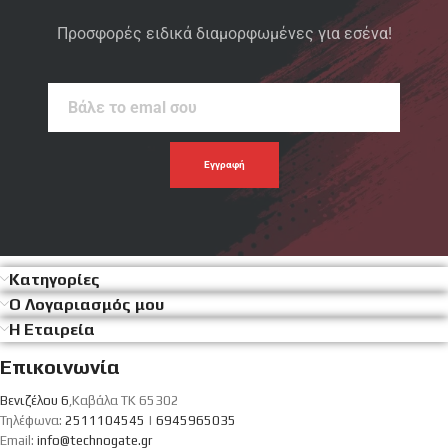
Προσφορές ειδικά διαμορφωμένες για εσένα!
Βάλε
το
emal
σου
Κατηγορίες
Ο Λογαριασμός μου
Η Εταιρεία
Επικοινωνία
Βενιζέλου 6
,Καβάλα ΤΚ 65302
Τηλέφωνα:
2511104545
|
6945965035
Email:
info@technogate.gr