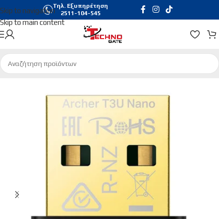
Τηλ. Εξυπηρέτηση
Skip to navigation
2511-104-545
Skip to main content
Αρχική σελίδα
/
Δικτυακά
/
Κεραίες WiFi | Bluetooth