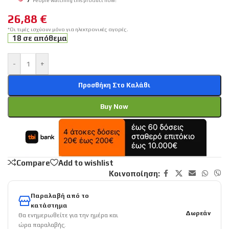
7
People watching this product now!
26,88
€
*Οι τιμές ισχύουν μόνο για ηλεκτρονικές αγορές.
18 σε απόθεμα
-
+
Προσθήκη Στο Καλάθι
Buy Now
Compare
Add to wishlist
Κοινοποίηση:
Παραλαβή από το
κατάστημα
Δωρεάν
Θα ενημερωθείτε για την ημέρα και
ώρα παραλαβής.