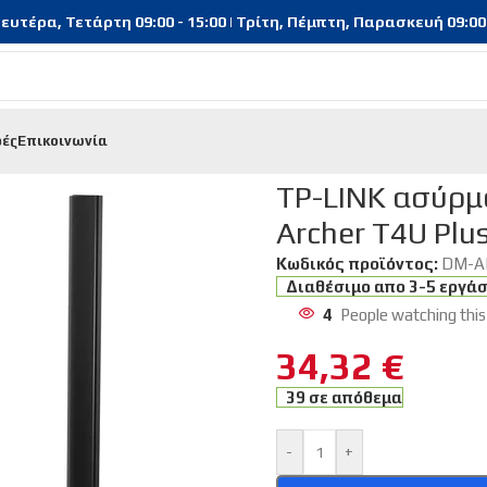
υτέρα, Τετάρτη 09:00 - 15:00 | Τρίτη, Πέμπτη, Παρασκευή 09:00 - 
φές
Επικοινωνία
INK ασύρματος USB αντάπτορας δικτύου Archer T4U Plus, 13
TP-LINK ασύρμ
Archer T4U Plu
Κωδικός προϊόντος:
DM-A
Διαθέσιμο απο 3-5 εργά
4
People watching this
34,32
€
39 σε απόθεμα
-
+