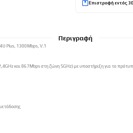
Επιστροφή εντός 3
Περιγραφή
4U Plus, 1300Mbps, V.1
4GHz και 867Mbps στη ζώνη 5GHz) με υποστήριξη για το πρότυπο
 μετάδοσης