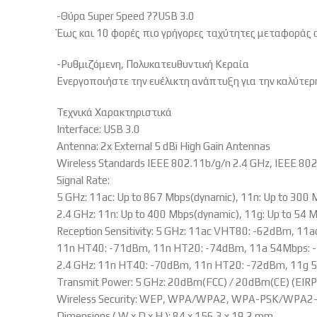
-Θύρα Super Speed ??USB 3.0
Έως και 10 φορές πιο γρήγορες ταχύτητες μεταφοράς 
-Ρυθμιζόμενη, Πολυκατευθυντική Κεραία
Ενεργοποιήστε την ευέλικτη ανάπτυξη για την καλύτερ
Τεχνικά Χαρακτηριστικά
Interface: USB 3.0
Antenna: 2x External 5 dBi High Gain Antennas
Wireless Standards IEEE 802.11b/g/n 2.4 GHz, IEEE 80
Signal Rate:
5 GHz: 11ac: Up to 867 Mbps(dynamic), 11n: Up to 300 
2.4 GHz: 11n: Up to 400 Mbps(dynamic), 11g: Up to 54 
Reception Sensitivity: 5 GHz: 11ac VHT80: -62dBm, 
11n HT40: -71dBm, 11n HT20: -74dBm, 11a 54Mbps:
2.4 GHz: 11n HT40: -70dBm, 11n HT20: -72dBm, 11g
Transmit Power: 5 GHz: 20dBm(FCC) / 20dBm(CE) (EIRP)
Wireless Security: WEP, WPA/WPA2, WPA-PSK/WPA2
Dimensions ( W x D x H ): 84 x 156.3 x 19.2 mm