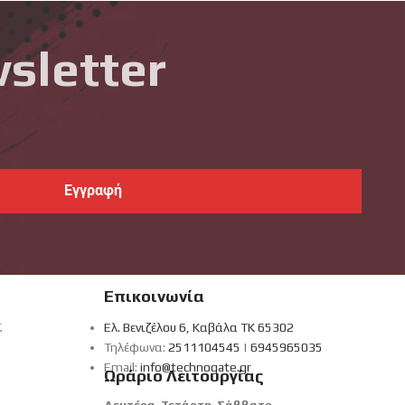
sletter
Επικοινωνία
ς
Ελ. Βενιζέλου 6, Καβάλα ΤΚ 65302
Τηλέφωνα:
2511104545
|
6945965035
Email:
info@technogate.gr
Ωράριο Λειτουργίας