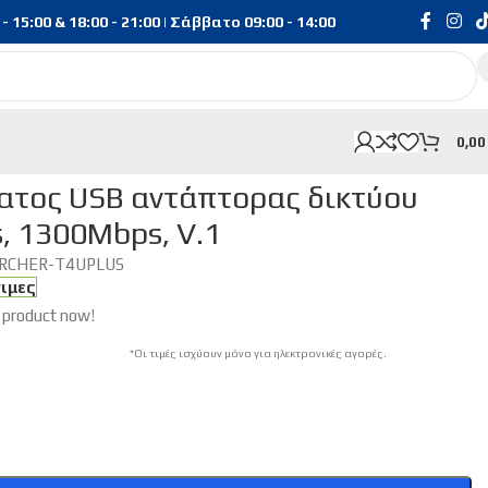
15:00 & 18:00 - 21:00 | Σάββατο 09:00 - 14:00
0,0
00Mbps, V.1
ατος USB αντάπτορας δικτύου
s, 1300Mbps, V.1
RCHER-T4UPLUS
σιμες
 product now!
*Οι τιμές ισχύουν μόνο για ηλεκτρονικές αγορές.