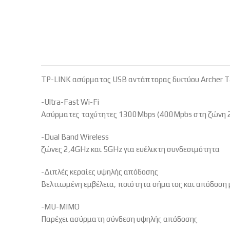
TP-LINK ασύρματος USB αντάπτορας δικτύου Archer T
-Ultra-Fast Wi-Fi
Ασύρματες ταχύτητες 1300Mbps (400Mpbs στη ζώνη 2,
-Dual Band Wireless
ζώνες 2,4GHz και 5GHz για ευέλικτη συνδεσιμότητα
-Διπλές κεραίες υψηλής απόδοσης
Βελτιωμένη εμβέλεια, ποιότητα σήματος και απόδοση
-MU-MIMO
Παρέχει ασύρματη σύνδεση υψηλής απόδοσης