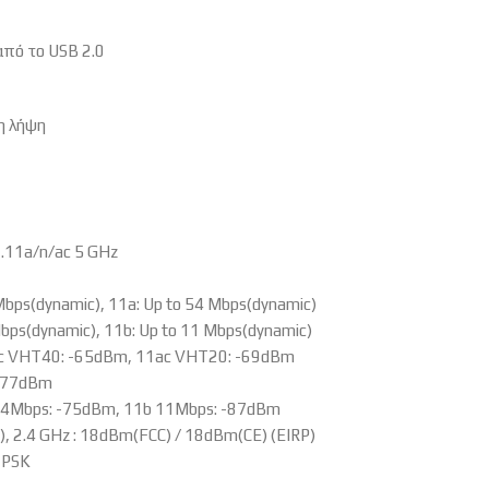
από το USB 2.0
η λήψη
2.11a/n/ac 5 GHz
Mbps(dynamic), 11a: Up to 54 Mbps(dynamic)
Mbps(dynamic), 11b: Up to 11 Mbps(dynamic)
11ac VHT40: -65dBm, 11ac VHT20: -69dBm
 -77dBm
 54Mbps: -75dBm, 11b 11Mbps: -87dBm
, 2.4 GHz : 18dBm(FCC) / 18dBm(CE) (EIRP)
-PSK