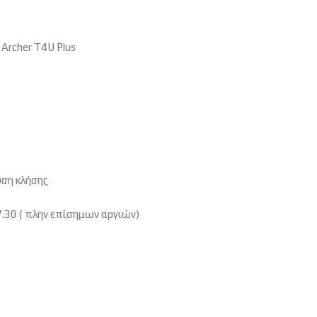
 Archer T4U Plus
υση κλήσης
7.30 ( πλην επίσημων αργιών)