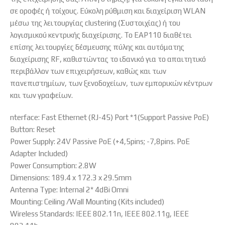
σε οροφές ή τοίχους. Εύκολη ρύθμιση και διαχείριση WLAN
μέσω της λειτουργίας clustering (Συστοιχίας) ή του
λογισμικού κεντρικής διαχείρισης. Το EAP110 διαθέτει
επίσης λειτουργίες δέσμευσης πύλης και αυτόματης
διαχείρισης RF, καθιστώντας το ιδανικό για το απαιτητικό
περιβάλλον των επιχειρήσεων, καθώς και των
πανεπιστημίων, των ξενοδοχείων, των εμπορικών κέντρων
και των γραφείων.
nterface: Fast Ethernet (RJ-45) Port *1(Support Passive PoE)
Button: Reset
Power Supply: 24V Passive PoE (+4,5pins; -7,8pins. PoE
Adapter Included)
Power Consumption: 2.8W
Dimensions: 189.4 x 172.3 x 29.5mm
Antenna Type: Internal 2* 4dBi Omni
Mounting: Ceiling /Wall Mounting (Kits included)
Wireless Standards: IEEE 802.11n, IEEE 802.11g, IEEE