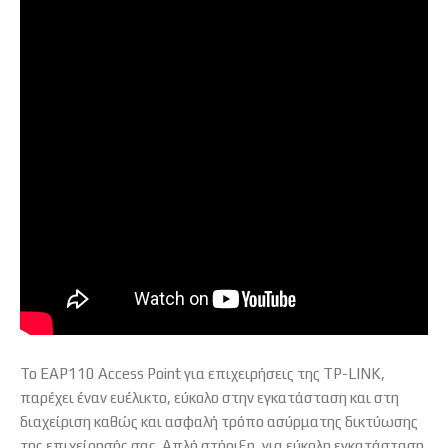
Το EAP110 Access Point για επιχειρήσεις της TP-LINK,
παρέχει έναν ευέλικτο, εύκολο στην εγκατάσταση και στη
διαχείριση καθώς και ασφαλή τρόπο ασύρματης δικτύωσης
της επιχείρησής σας. Απλή στήριξη, για εύκολη εγκατάσταση