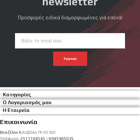
newsletter
Προσφορές ειδικά διαμορφωμένες για εσένα!
Βάλε
το
emal
σου
Κατηγορίες
Ο Λογαριασμός μου
Η Εταιρεία
Επικοινωνία
Βενιζέλου 6
,Καβάλα ΤΚ 65302
Τηλέφωνα:
2511104545
|
6945965035