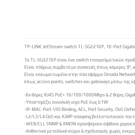
TP-LINK JetStream switch TL-SG2210P, 10-Port Gigabit,
Το TL-SG2210P είναι ένα switch επαγγελματικών προδ
Είναι πλήρως συμβατό με συσκευές όπως κάμερες IP, ac
Είναι ενσωματωμένο στην πλατφόρμα Omada Network D
όπως access points, switches και gateways μέσω της 
-8x θύρες RJ45 PoE+ 10/100/1000Mbps & 2 θύρες Gigab
-Υποστηρίζει συνολική ισχύ PoE έως 61W
-IP-MAC-Port-VID Binding, ACL, Port Security, DoS Def
-L2/L3/L4 QoS και IGMP snooping βελτιστοποιούν την 
-WEB/CLI, SNMP & RMON προσφέρουν άφθονα χαρακτηρ
-Ανθεκτικό μεταλλικό σώμα & σχεδιασμός χωρίς ανεμι