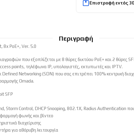
Επιστροφή εντός 3
Περιγραφή
 8x PoE+, Ver. 5.0
ιαγραφών που εξοπλίζεται με 8 θύρες δικτύου PoE+ και 2 θύρες 
cess points, τηλέφωνα IP, υπολογιστές, εκτυπωτές και IPTV.
efined Networking (SDN) που σας επιτρέπει 100% κεντρική δια
εφαρμογής Omada.
it SFP
end, Storm Control, DHCP Snooping, 802.1X, Radius Authentication 
εφαρμογή φωνής και βίντεο
ιστικά διαχείρισης
στήρα για αθόρυβη λειτουργία