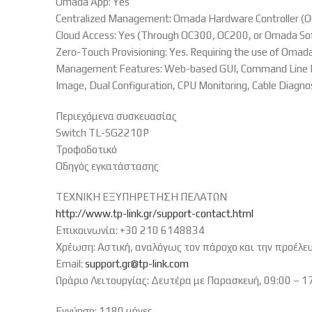
Omada App: Yes
Centralized Management: Omada Hardware Controller (O
Cloud Access: Yes (Through OC300, OC200, or Omada Sof
Zero-Touch Provisioning: Yes. Requiring the use of Oma
Management Features: Web-based GUI, Command Line In
Image, Dual Configuration, CPU Monitoring, Cable Diagn
Περιεχόμενα συσκευασίας
Switch TL-SG2210P
Τροφοδοτικό
Οδηγός εγκατάστασης
ΤΕΧΝΙΚΗ ΕΞΥΠΗΡΕΤΗΣΗ ΠΕΛΑΤΩΝ
http://www.tp-link.gr/support-contact.html
Επικοινωνία: +30 210 6148834
Χρέωση: Αστική, αναλόγως τον πάροχο και την προέλε
Email:
support.gr@tp-link.com
Ωράριο Λειτουργίας: Δευτέρα με Παρασκευή, 09:00 – 1
Εγγύηση: 1180 μήνες