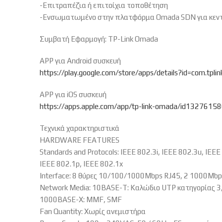
-Επιτραπέζια ή επιτοίχια τοποθέτηση
-Ενσωματωμένο στην πλατφόρμα Omada SDN για κεντρι
Συμβατή Εφαρμογή: TP-Link Omada
APP για Android συσκευή
https://play.google.com/store/apps/details?id=com.tpli
APP για iOS συσκευή
https://apps.apple.com/app/tp-link-omada/id1327615
Τεχνικά χαρακτηριστικά
HARDWARE FEATURES
Standards and Protocols: IEEE 802.3i, IEEE 802.3u, IEE
IEEE 802.1p, IEEE 802.1x
Interface: 8 θύρες 10/100/1000Mbps RJ45, 2 1000M
Network Media: 10BASE-T: Καλώδιο UTP κατηγορίας 3,
1000BASE-X: MMF, SMF
Fan Quantity: Χωρίς ανεμιστήρα