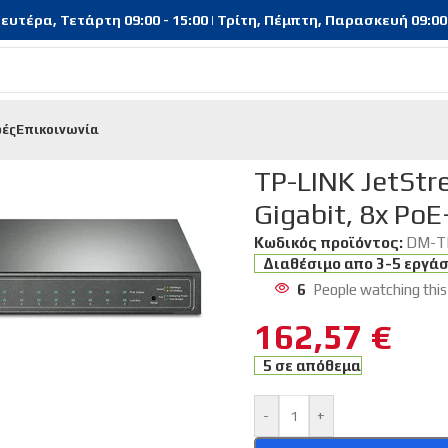
υτέρα, Τετάρτη 09:00 - 15:00 | Τρίτη, Πέμπτη, Παρασκευή 09:00 - 
φές
Επικοινωνία
switch TL-SG2210P, 10-Port Gigabit, 8x PoE+, Ver. 5.0
TP-LINK JetStr
Gigabit, 8x PoE+
Κωδικός προϊόντος:
DM-T
Διαθέσιμο απο 3-5 εργά
6
People watching this
162,57
€
5 σε απόθεμα
-
+