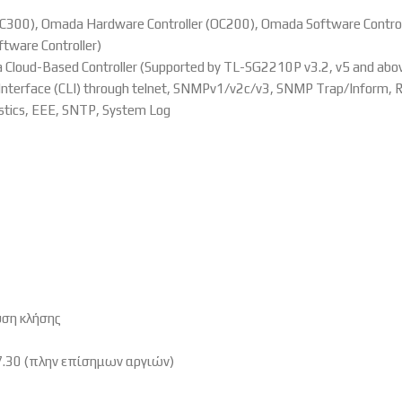
C300), Omada Hardware Controller (OC200), Omada Software Control
tware Controller)
da Cloud-Based Controller (Supported by TL-SG2210P v3.2, v5 and abo
terface (CLI) through telnet, SNMPv1/v2c/v3, SNMP Trap/Inform, 
ostics, EEE, SNTP, System Log
υση κλήσης
7.30 (πλην επίσημων αργιών)