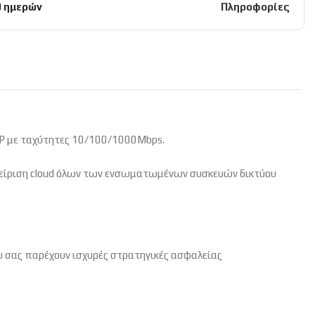
0 ημερών
Πληροφορίες
SFP με ταχύτητες 10/100/1000Mbps.
χείριση cloud όλων των ενσωματωμένων συσκευών δικτύου
που σας παρέχουν ισχυρές στρατηγικές ασφαλείας