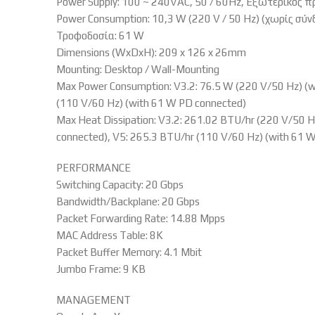
Power Supply: 100 ~ 240VAC, 50 / 60Hz, Εξωτερικός π
Power Consumption: 10,3 W (220 V / 50 Hz) (χωρίς σύνδ
Τροφοδοσία: 61 W
Dimensions (WxDxH): 209 x 126 x 26mm
Mounting: Desktop / Wall-Mounting
Max Power Consumption: V3.2: 76.5 W (220 V/50 Hz) (w
(110 V/60 Hz) (with 61 W PD connected)
Max Heat Dissipation: V3.2: 261.02 BTU/hr (220 V/50 
connected), V5: 265.3 BTU/hr (110 V/60 Hz) (with 61 
PERFORMANCE
Switching Capacity: 20 Gbps
Bandwidth/Backplane: 20 Gbps
Packet Forwarding Rate: 14.88 Mpps
MAC Address Table: 8K
Packet Buffer Memory: 4.1 Mbit
Jumbo Frame: 9 KB
MANAGEMENT