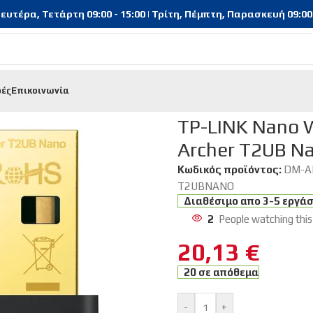
υτέρα, Τετάρτη 09:00 - 15:00 | Τρίτη, Πέμπτη, Παρασκευή 09:00 - 
φές
Επικοινωνία
INK Nano Wi-Fi Bluetooth 4.2 USB Adapter Archer T2UB Nano, 
TP-LINK Nano W
Archer T2UB Na
Κωδικός προϊόντος:
DM-A
T2UBNANO
Διαθέσιμο απο 3-5 εργά
2
People watching this
20,13
€
20 σε απόθεμα
-
+