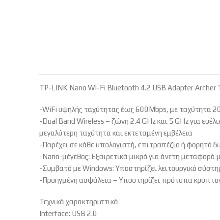
TP-LINK Nano Wi-Fi Bluetooth 4.2 USB Adapter Archer 
-WiFi υψηλής ταχύτητας έως 600Mbps, με ταχύτητα 2
-Dual Band Wireless – ζώνη 2.4 GHz και 5 GHz για ευέ
μεγαλύτερη ταχύτητα και εκτεταμένη εμβέλεια
-Παρέχει σε κάθε υπολογιστή, επιτραπέζιο ή φορητό δ
-Nano-μέγεθος: Εξαιρετικά μικρό για άνετη μεταφορά
-Συμβατό με Windows: Υποστηρίζει λειτουργικό σύστη
-Προηγμένη ασφάλεια – Υποστηρίζει πρότυπα κρ
Τεχνικά χαρακτηριστικά
Interface: USB 2.0