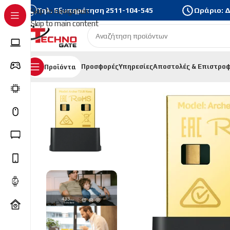
Τηλ. Εξυπηρέτηση
2511-104-545
Ωράριο: Δε
Skip to navigation
Skip to main content
Προσφορές
Υπηρεσίες
Αποστολές & Επιστρο
Προϊόντα
Αρχική σελίδα
/
Δικτυακά
/
Κεραίες WiFi | Bluetooth
/
TP-L
Ακολουθήστε μας :