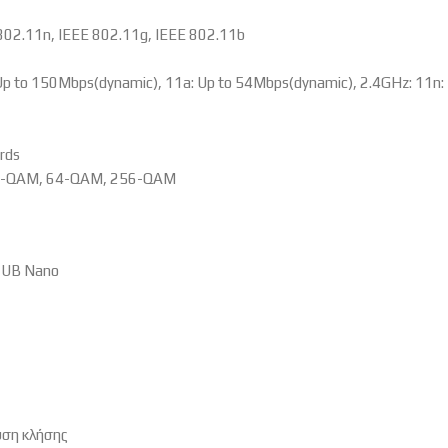
 802.11n, IEEE 802.11g, IEEE 802.11b
 Up to 150Mbps(dynamic), 11a: Up to 54Mbps(dynamic), 2.4GHz: 11n:
rds
16-QAM, 64-QAM, 256-QAM
T2UB Nano
υση κλήσης