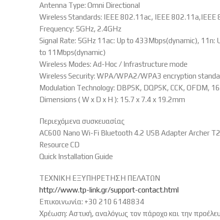
Antenna Type: Omni Directional
Wireless Standards: IEEE 802.11ac, IEEE 802.11a,IEEE
Frequency: 5GHz, 2.4GHz
Signal Rate: 5GHz 11ac: Up to 433Mbps(dynamic), 11n:
to 11Mbps(dynamic)
Wireless Modes: Ad-Hoc / Infrastructure mode
Wireless Security: WPA/WPA2/WPA3 encryption standa
Modulation Technology: DBPSK, DQPSK, CCK, OFDM, 
Dimensions ( W x D x H ): 15.7 x 7.4 x 19.2mm
Περιεχόμενα συσκευασίας
AC600 Nano Wi-Fi Bluetooth 4.2 USB Adapter Archer 
Resource CD
Quick Installation Guide
ΤΕΧΝΙΚΗ ΕΞΥΠΗΡΕΤΗΣΗ ΠΕΛΑΤΩΝ
http://www.tp-link.gr/support-contact.html
Επικοινωνία: +30 210 6148834
Χρέωση: Αστική, αναλόγως τον πάροχο και την προέλε