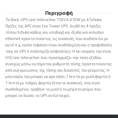
Περιγραφή
Το Back-UPS Line-Interactive 750VA 410W με 4 Schuko
Πρίζες της APC είναι ένα Tower UPS. Διαθέτει 4 πρίζες
τύπου Schuko καθώς και υποδοχή και έξοδο για καλώδιο
ethernet προστατεύοντας τις συσκευές που συνδέονται με
αυτό π.χ. router (εφόσον είναι συνδεδεμένη και η τροφοδοσία
τους σε UPS ή πολύπριζο ασφαλείας). Η λειτουργία του είναι
(VI) Line-Interactive που προσαρμόζει την τάση εξόδου
συνεχώς μέσω αυτόματου ρυθμιστή τάσης προστατεύοντας
από αυξομειώσεις της τάσης και διακοπές του ρεύματος. Η
μπαταρία του μπορεί να κρατήσει 7 λεπτά με μισό φορτίο ή
1 λεπτό με πλήρες φορτίο (όταν οι συσκευές που είναι
συνδεδεμένες τραβάνε το μισό ή το μέγιστο ρεύμα που
μπορεί να δώσει το UPS αντίστοιχα).