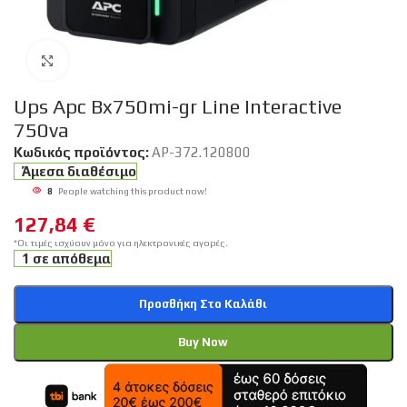
Click to enlarge
Ups Apc Bx750mi-gr Line Interactive
750va
Κωδικός προϊόντος:
AP-372.120800
Άμεσα διαθέσιμο
8
People watching this product now!
127,84
€
*Οι τιμές ισχύουν μόνο για ηλεκτρονικές αγορές.
1 σε απόθεμα
Προσθήκη Στο Καλάθι
Buy Now