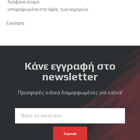
-διάφανο σώμα
-υπερυψωμένη στο ύψος των καμερών
Εγγύηση:
Κάνε εγγραφή στο
newsletter
Προσφορές ειδικά διαμορφωμένες για εσένα!
Βάλε
το
emal
σου