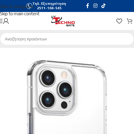
Τηλ. Εξυπηρέτηση
Skip to navigation
2511-104-545
Skip to main content
Αρχική σελίδα
/
Τηλεφωνία & Tablets
/
Θήκες Κινητών