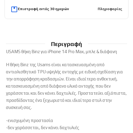
Επιστροφή εντός 30 ημερών
Πληροφορίες
Περιγραφή
USAMS θήκη Binz για iPhone 14 Pro Max, μπλε & διάφανη
Η θήκη Binz της Usams είναι κατασκευασμένη από
αντιολισθητικό TPU υψηλής αντοχής με ειδική σχεδίαση για
την απορρόφηση κραδασμών. Είναι ιδιαίτερα ανθεκτική,
κατασκευασμένη από διάφανο υλικό αντοχής που δεν
χαράσσεται και δεν κάνει δαχτυλιές. Προστατεύει αξιόπιστα,
προσδίδοντας ένα ξεχωριστό και ιδιαίτερο στυλ στην
συσκευή σας.
-ενισχυμένη προστασία
-δεν χαράσσεται, δεν κάνει δαχτυλιές