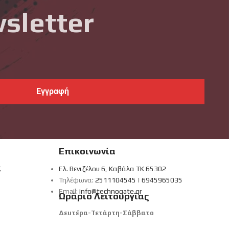
sletter
Επικοινωνία
ς
Ελ. Βενιζέλου 6, Καβάλα ΤΚ 65302
Τηλέφωνα:
2511104545
|
6945965035
Email:
info@technogate.gr
Ωράριο Λειτουργίας
Δευτέρα-Τετάρτη-Σάββατο