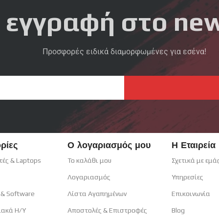
 εγγραφή στο new
Προσφορές ειδικά διαμορφωμένες για εσένα!
ρίες
Ο λογαριασμός μου
Η Εταιρεία
τές & Laptops
Το καλάθι μου
Σχετικά με εμά
Λογαριασμός
Υπηρεσίες
 & Software
Λίστα Αγαπημένων
Επικοινωνία
ιακά H/Y
Αποστολές & Επιστροφές
Blog