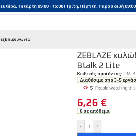
υτέρα, Τετάρτη 09:00 - 15:00 | Τρίτη, Πέμπτη, Παρασκευή 09:00 - 
φές
Επικοινωνία
 καλώδιο φόρτισης για smartwatch Btalk 2 Lite
ZEBLAZE καλώδ
Btalk 2 Lite
Κωδικός προϊόντος:
DM-B
Διαθέσιμο απο 3-5 εργά
5
People watching this
6,26
€
6 σε απόθεμα
-
+