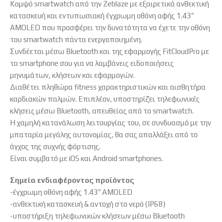
Κομψό smartwatch από την Zeblaze με εξαιρετικά ανθεκτική
κατασκευή και εντυπωσιακή έγχρωμη οθόνη αφής 1.43″
AMOLED που προσφέρει την δυνατότητα να έχετε την οθόνη
του smartwatch πάντα ενεργοποιημένη.
Συνδέεται μέσω Bluetooth και της εφαρμογής FitCloudPro με
το smartphone σου για να λαμβάνεις ειδοποιήσεις
μηνυμάτων, κλήσεων και εφαρμογών.
Διαθέτει πληθώρα fitness χαρακτηριστικών και αισθητήρα
καρδιακών παλμών. Επιπλέον, υποστηρίζει τηλεφωνικές
κλήσεις μέσω Bluetooth, απευθείας από το smartwatch.
Η χαμηλή κατανάλωση λειτουργίας του, σε συνδυασμό με την
μπαταρία μεγάλης αυτονομίας, θα σας απαλλάξει από το
άγχος της συχνής φόρτισης.
Είναι συμβατό με iOS και Android smartphones.
Σημεία ενδιαφέροντος προϊόντος
-έγχρωμη οθόνη αφής 1.43″ AMOLED
-ανθεκτική κατασκευή & αντοχή στο νερό (IP68)
-υποστήριξη τηλεφωνικών κλήσεων μέσω Bluetooth