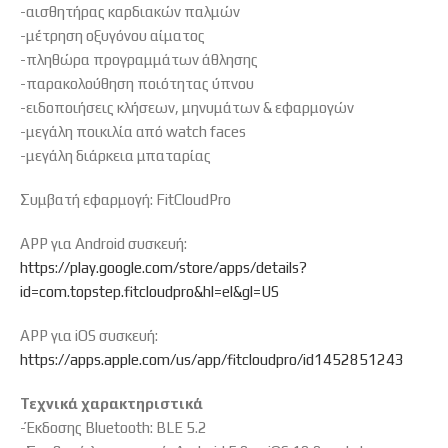
-αισθητήρας καρδιακών παλμών
-μέτρηση οξυγόνου αίματος
-πληθώρα προγραμμάτων άθλησης
-παρακολούθηση ποιότητας ύπνου
-ειδοποιήσεις κλήσεων, μηνυμάτων & εφαρμογών
-μεγάλη ποικιλία από watch faces
-μεγάλη διάρκεια μπαταρίας
Συμβατή εφαρμογή: FitCloudPro
APP για Android συσκευή:
https://play.google.com/store/apps/details?
id=com.topstep.fitcloudpro&hl=el&gl=US
APP για iOS συσκευή:
https://apps.apple.com/us/app/fitcloudpro/id1452851243
Τεχνικά χαρακτηριστικά
-Έκδοσης Bluetooth: BLE 5.2