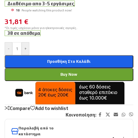
Διαθέσιμο απο 3-5 εργάσιμες
10
People watching this product now!
31,81
€
*Οι τιμές ισχύουν μόνο για ηλεκτρονικές αγορές.
38 σε απόθεμα
-
+
Προσθήκη Στο Καλάθι
Buy Now
Compare
Add to wishlist
Κοινοποίηση:
Παραλαβή από το
κατάστημα