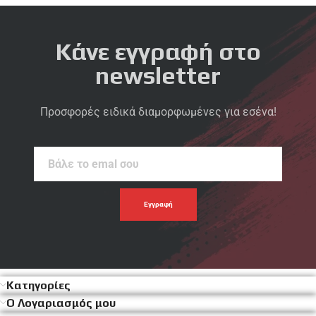
Κάνε εγγραφή στο
newsletter
Προσφορές ειδικά διαμορφωμένες για εσένα!
Βάλε
το
emal
σου
Κατηγορίες
Ο Λογαριασμός μου