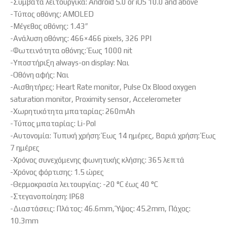
-Συμβατά λειτουργικά: Android 5.0 or iOS 10.0 and above
-Τύπος οθόνης: AMOLED
-Μέγεθος οθόνης: 1.43″
-Ανάλυση οθόνης: 466×466 pixels, 326 PPI
-Φωτεινότητα οθόνης: Έως 1000 nit
-Υποστήριξη always-on display: Ναι
-Οθόνη αφής: Ναι
-Αισθητήρες: Heart Rate monitor, Pulse Ox Blood oxygen
saturation monitor, Proximity sensor, Accelerometer
-Χωρητικότητα μπαταρίας: 260mAh
-Τύπος μπαταρίας: Li-Pol
-Αυτονομία: Τυπική χρήση: Έως 14 ημέρες, Βαριά χρήση: Έως
7 ημέρες
-Χρόνος συνεχόμενης φωνητικής κλήσης: 365 λεπτά
-Χρόνος φόρτισης: 1.5 ώρες
-Θερμοκρασία λειτουργίας: -20 °C έως 40 °C
-Στεγανοποίηση: IP68
-Διαστάσεις: Πλάτος: 46.6mm, Ύψος: 45.2mm, Πάχος:
10.3mm